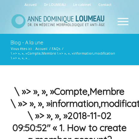
Accueil
Dr LOUMEAU
Le cabinet
Contact
Blog - A la une
Vous êtes ici :
Accueil
/
FAQs
/
\ »> », », »Compte,Membre \ »> », », »information,modification
\ »> », », »...
\ »> », », »Compte,Membre
\ »> », », »information,modifica
\ »> », », »2018-11-02
09:50:52″ « 1. How to create