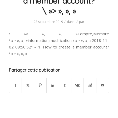
a member account?
\ »> », », »
/
/
23 septembre 2019
dans
par
\ »> », », »Compte,Membre
\ »> », », »information,modification \ »> », », »2018-11-
02 09:50:52″ « 1. How to create a member account?
\ »> », », »
Partager cette publication