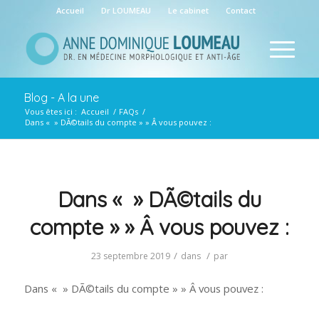
Accueil
Dr LOUMEAU
Le cabinet
Contact
Blog - A la une
Vous êtes ici :
Accueil
/
FAQs
/
Dans « » DÃ©tails du compte » » Â vous pouvez :
Dans « » DÃ©tails du
compte » » Â vous pouvez :
/
/
23 septembre 2019
dans
par
Dans « » DÃ©tails du compte » » Â vous pouvez :