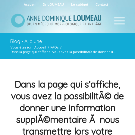
Accueil
Dr LOUMEAU
Le cabinet
Contact
Blog - A la une
Vous êtes ici :
Accueil
/
FAQs
/
Dans la page qui s’affiche, vous avez la possibilitÃ© de donner u...
Dans la page qui s’affiche,
vous avez la possibilitÃ© de
donner une information
supplÃ©mentaire Ã nous
transmettre lors votre