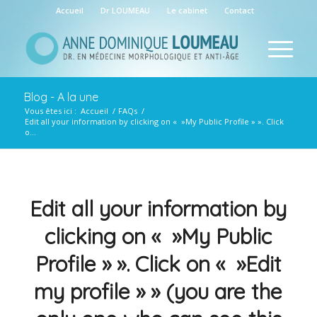
Accueil
Dr LOUMEAU
Le cabinet
Contact
Blog - A la une
Vous êtes ici :
Accueil
/
FAQs
/
Edit all your information by clicking on « »My Public Profile » ». Click
o...
Edit all your information by
clicking on « »My Public
Profile » ». Click on « »Edit
my profile » » (you are the