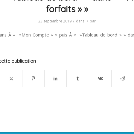
forfaits » »
/
/
23 septembre 2019
dans
par
 dans Â « »Mon Compte » » puis Â « »Tableau de bord » » d
ette publication