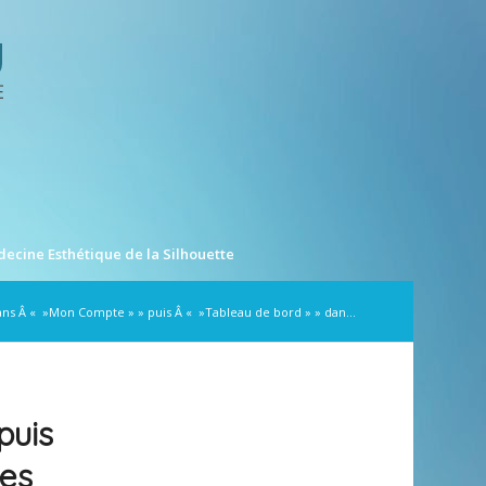
ecine Esthétique de la Silhouette
dans Â « »Mon Compte » » puis Â « »Tableau de bord » » dan...
puis
Mes