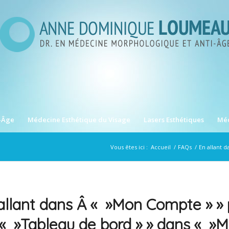
-Âge
Médecine Esthétique du Visage
Lasers Esthétiques
Méd
Vous êtes ici :
Accueil
/
FAQs
/
En allant 
allant dans Â « »Mon Compte » » 
« »Tableau de bord » » dans « »