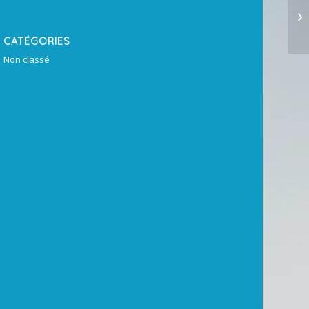
By
CATÉGORIES
Non classé