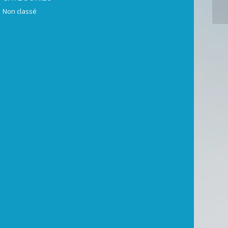
au
Non classé