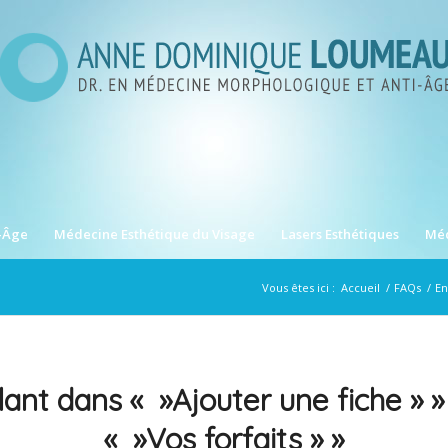
-Âge
Médecine Esthétique du Visage
Lasers Esthétiques
Méd
Vous êtes ici :
Accueil
/
FAQs
/
En
lant dans « »Ajouter une fiche » 
« »Vos forfaits » »