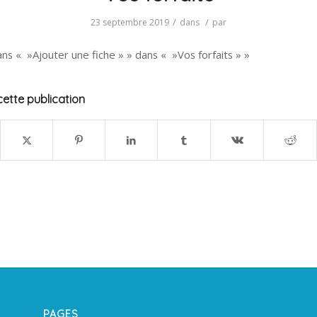
/
/
23 septembre 2019
dans
par
ans « »Ajouter une fiche » » dans « »Vos forfaits » »
ette publication
PAGES