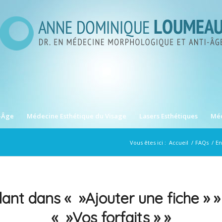
-Âge
Médecine Esthétique du Visage
Lasers Esthétiques
Méd
Vous êtes ici :
Accueil
/
FAQs
/
En
lant dans « »Ajouter une fiche » 
« »Vos forfaits » »