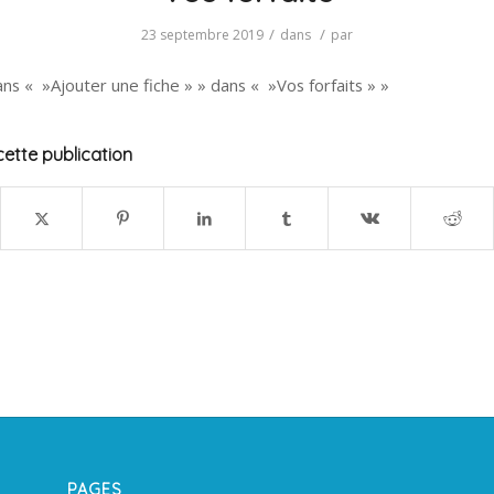
/
/
23 septembre 2019
dans
par
ans « »Ajouter une fiche » » dans « »Vos forfaits » »
ette publication
PAGES