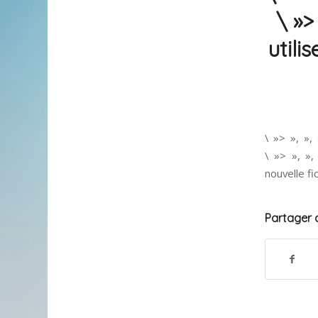
\ »>
utili
\ »> », »,
\ »> », »
nouvelle fic
Partager c