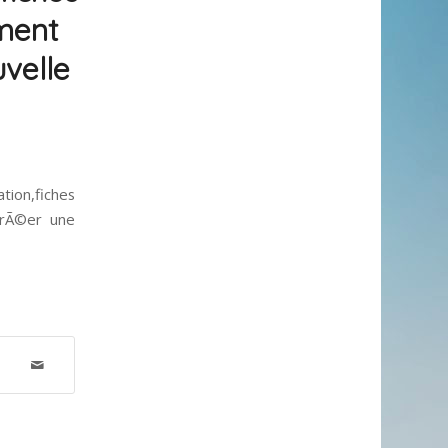
mment
uvelle
tion,fiches
crÃ©er une