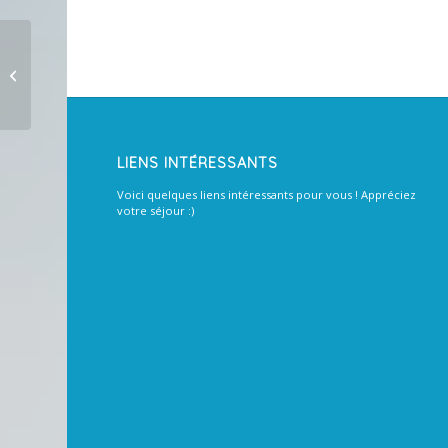
Vous crÃ©ez votre derniÃ¨re fiche
le 17/02/2018, une fiche stage.
Votre...
LIENS INTÉRESSANTS
Voici quelques liens intéressants pour vous ! Appréciez
votre séjour :)