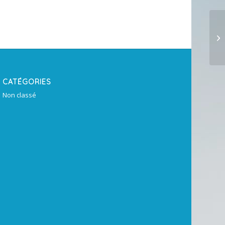
Ch
af
qu
CATÉGORIES
Non classé