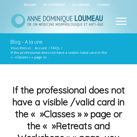
Accueil
Dr LOUMEAU
Le cabinet
Contact
Blog - A la une
Vous êtes ici :
Accueil
/
FAQs
/
If the professional does not have a visible /valid card in the
« »Classes » » page or...
If the professional does not
have a visible /valid card in
the « »Classes » » page or
the « »Retreats and