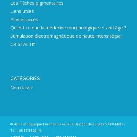
Les Tâches pigmentaires
Liens utiles
Plan et accès
Qu’est ce que la médecine morphologique et anti âge ?
Stimulation électromagnétique de haute intensité par
CRISTAL Fit
CATÉGORIES
Non classé
© Anne-Dominique Loumeau - 42, Rue Dupont des Loges 57000 Metz -
Tél. : 03 87 36 29 49
Contact
Liens utiles
Plan et accès