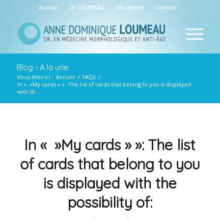
Accueil
Dr LOUMEAU
Le cabinet
Contact
Blog - A la une
Vous êtes ici :
Accueil
/
FAQs
/
In « »My cards » »: The list of cards that belong to you is displayed
with th...
In « »My cards » »: The list
of cards that belong to you
is displayed with the
possibility of: