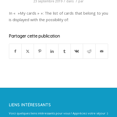
/
/
23 septembre 2019
dans
par
In « »My cards » »: The list of cards that belong to you
is displayed with the possibility of:
Partager cette publication
LIENS INTÉRESSANTS
Voici quelques liens intéressants pour vous ! Appréciez votre séjour :)