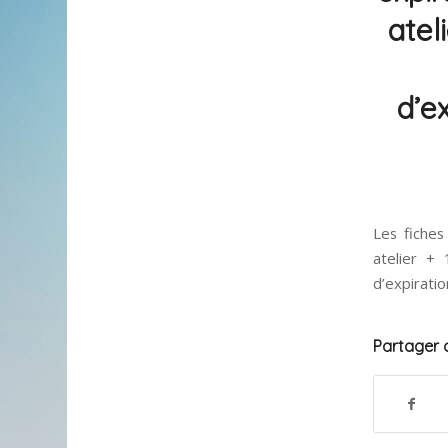
atel
d’ex
Les fiche
atelier +
d’expiratio
Partager c