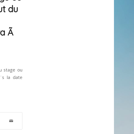
ut du
era Ã
u stage ou
¨s la date