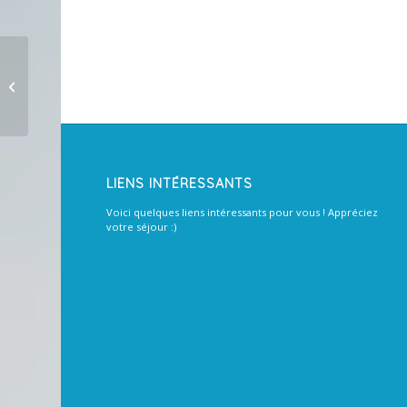
Votre fiche est crÃ©Ã©e, vous
pouvez la consulter, la modifier et
voir le...
LIENS INTÉRESSANTS
Voici quelques liens intéressants pour vous ! Appréciez
votre séjour :)