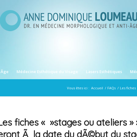
-Âge
Médecine Esthétique du Visage
Lasers Esthétiques
Méd
Vous êtes ici :
Accueil
/
FAQs
/
Les fiches
Les fiches « »stages ou ateliers » 
eront Ã la date du dÃ©but du st