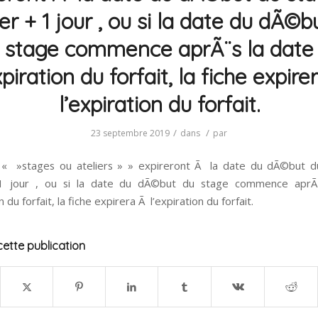
ier + 1 jour , ou si la date du dÃ©b
stage commence aprÃ¨s la date
piration du forfait, la fiche expir
l’expiration du forfait.
/
/
23 septembre 2019
dans
par
s « »stages ou ateliers » » expireront Ã la date du dÃ©but d
 1 jour , ou si la date du dÃ©but du stage commence aprÃ
n du forfait, la fiche expirera Ã l’expiration du forfait.
ette publication