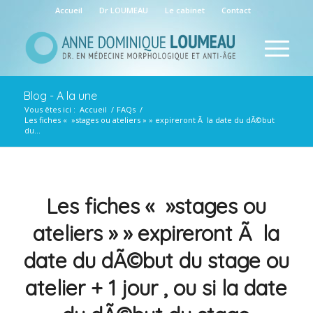
Accueil
Dr LOUMEAU
Le cabinet
Contact
Blog - A la une
Vous êtes ici :
Accueil
/
FAQs
/
Les fiches « »stages ou ateliers » » expireront Ã la date du dÃ©but
du...
Les fiches « »stages ou
ateliers » » expireront Ã la
date du dÃ©but du stage ou
atelier + 1 jour , ou si la date