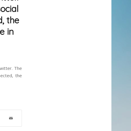
ocial
, the
e in
witter. The
nected, the