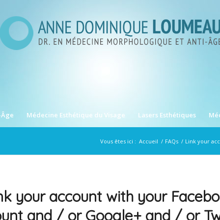
-Âge
Médecine Esthétique du Visage
Lasers Esthétiques
Méd
Vous êtes ici :
Accueil
/
FAQs
/
Link your acc
nk your account with your Faceb
unt and / or Google+ and / or Twi