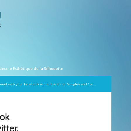
ecine Esthétique de la Silhouette
ount with your Facebook account and / or Google+ and / or...
ook
tter.