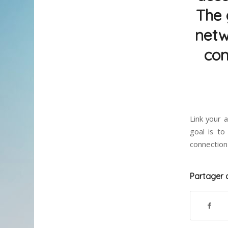
The 
netw
con
Link your 
goal is to
connection 
Partager c