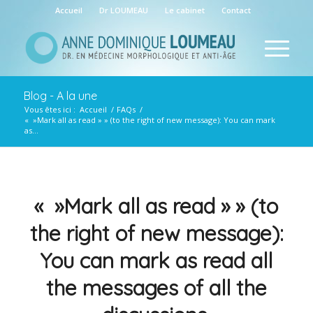
Accueil
Dr LOUMEAU
Le cabinet
Contact
Blog - A la une
Vous êtes ici :
Accueil
/
FAQs
/
« »Mark all as read » » (to the right of new message): You can mark
as...
« »Mark all as read » » (to
the right of new message):
You can mark as read all
the messages of all the