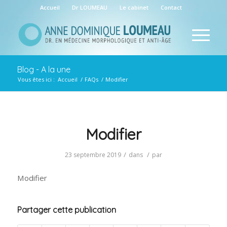
Accueil
Dr LOUMEAU
Le cabinet
Contact
Blog - A la une
Vous êtes ici :
Accueil
/
FAQs
/
Modifier
Modifier
/
/
23 septembre 2019
dans
par
Modifier
Partager cette publication