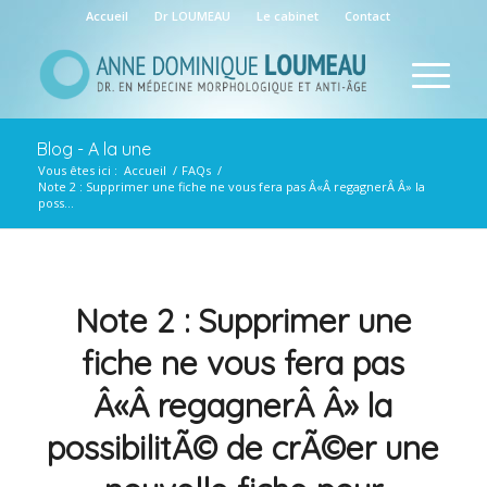
Accueil
Dr LOUMEAU
Le cabinet
Contact
Blog - A la une
Vous êtes ici :
Accueil
/
FAQs
/
Note 2 : Supprimer une fiche ne vous fera pas Â«Â regagnerÂ Â» la
poss...
Note 2 : Supprimer une
fiche ne vous fera pas
Â«Â regagnerÂ Â» la
possibilitÃ© de crÃ©er une