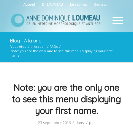
Accueil
Dr LOUMEAU
Le cabinet
Contact
Blog - A la une
Vous êtes ici :
Accueil
/
FAQs
/
Note: you are the only one to see this menu displaying your first
name...
Note: you are the only one
to see this menu displaying
your first name.
/
/
23 septembre 2019
dans
par