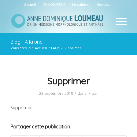
Accueil
Dr LOUMEAU
Le cabinet
Contact
Blog - A la une
Vous êtes ici :
Accueil
/
FAQs
/
Supprimer
Supprimer
/
/
23 septembre 2019
dans
par
Supprimer
Partager cette publication