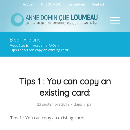
Accueil
Dr LOUMEAU
Le cabinet
Contact
Blog - A la une
Vous êtes ici :
Accueil
/
FAQs
/
Tips 1 : You can copy an existing card:
Tips 1 : You can copy an
existing card:
/
/
23 septembre 2019
dans
par
Tips 1 : You can copy an existing card: