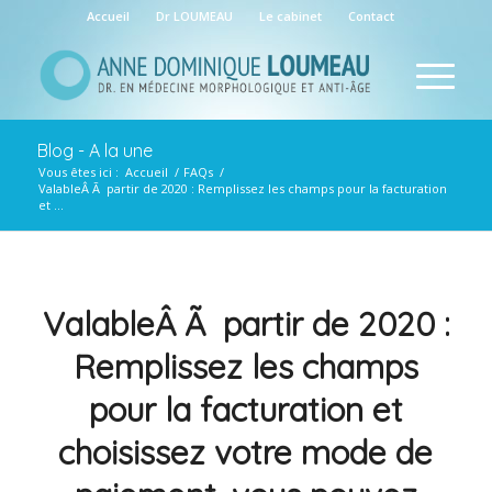
Accueil
Dr LOUMEAU
Le cabinet
Contact
Blog - A la une
Vous êtes ici :
Accueil
/
FAQs
/
ValableÂ Ã partir de 2020 : Remplissez les champs pour la facturation
et ...
ValableÂ Ã partir de 2020 :
Remplissez les champs
pour la facturation et
choisissez votre mode de