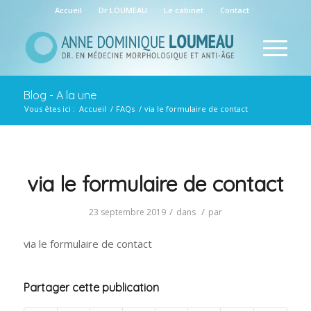
Accueil
Dr LOUMEAU
Le cabinet
Contact
Blog - A la une
Vous êtes ici :
Accueil
/
FAQs
/
via le formulaire de contact
via le formulaire de contact
/
/
23 septembre 2019
dans
par
via le formulaire de contact
Partager cette publication