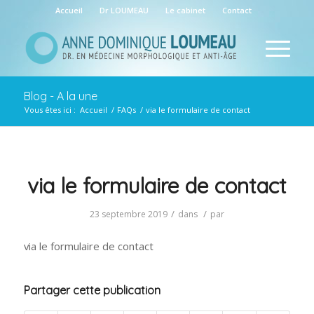
Accueil
Dr LOUMEAU
Le cabinet
Contact
Blog - A la une
Vous êtes ici :
Accueil
/
FAQs
/
via le formulaire de contact
via le formulaire de contact
/
/
23 septembre 2019
dans
par
via le formulaire de contact
Partager cette publication