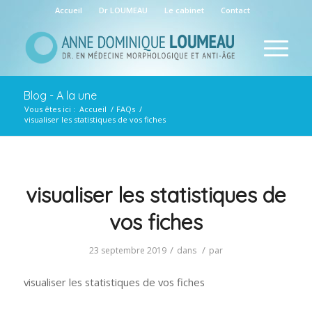
Accueil
Dr LOUMEAU
Le cabinet
Contact
Blog - A la une
Vous êtes ici :
Accueil
/
FAQs
/
visualiser les statistiques de vos fiches
visualiser les statistiques de
vos fiches
/
/
23 septembre 2019
dans
par
visualiser les statistiques de vos fiches