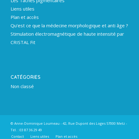
Les Tâches pigmentaires
Liens utiles
Plan et accès
Qu’est ce que la médecine morphologique et anti âge ?
Stimulation électromagnétique de haute intensité par
CRISTAL Fit
CATÉGORIES
Non classé
© Anne-Dominique Loumeau - 42, Rue Dupont des Loges 57000 Metz -
Tél. : 03 87 36 29 49
Contact
Liens utiles
Plan et accès