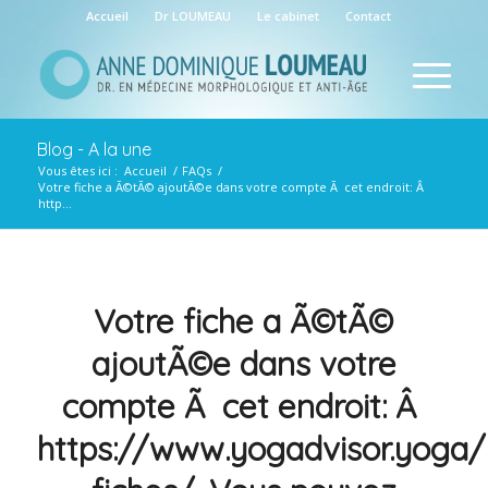
Accueil
Dr LOUMEAU
Le cabinet
Contact
Blog - A la une
Vous êtes ici :
Accueil
/
FAQs
/
Votre fiche a Ã©tÃ© ajoutÃ©e dans votre compte Ã cet endroit: Â
http...
Votre fiche a Ã©tÃ©
ajoutÃ©e dans votre
compte Ã cet endroit: Â
https://www.yogadvisor.yoga