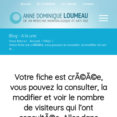
Accueil
Dr LOUMEAU
Le cabinet
Contact
Blog - A la une
Vous êtes ici :
Accueil
/
FAQs
/
Votre fiche est crÃ©Ã©e, vous pouvez la consulter, la modifier et voir
le ...
Votre fiche est crÃ©Ã©e,
vous pouvez la consulter, la
modifier et voir le nombre
de visiteurs qui l’ont