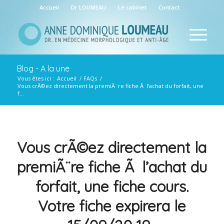
Accueil
Dr LOUMEAU
Le cabinet
Contact
Blog - A la une
Vous êtes ici :
Accueil
/
FAQs
/
Vous crÃ©ez directement la premiÃ¨re fiche Ã l’achat du forfait, une
f...
Vous crÃ©ez directement la
premiÃ¨re fiche Ã l’achat du
forfait, une fiche cours.
Votre fiche expirera le