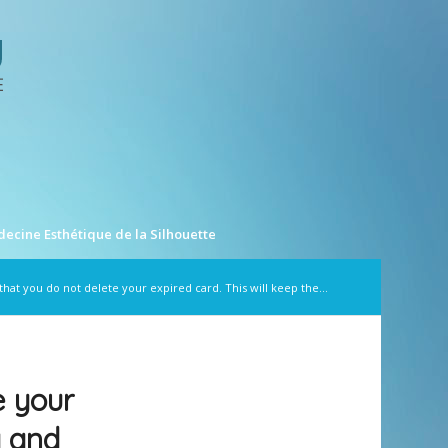
ecine Esthétique de la Silhouette
t you do not delete your expired card. This will keep the...
 your
y and