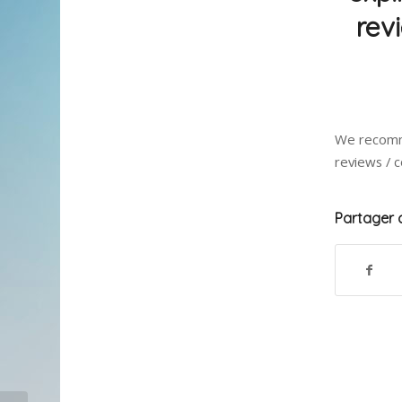
rev
We recomme
reviews / 
Partager c