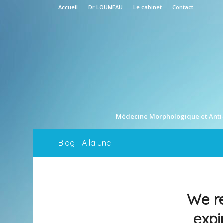
Accueil
Dr LOUMEAU
Le cabinet
Contact
Médecine Morphologique et Anti
Blog - A la une
We r
expi