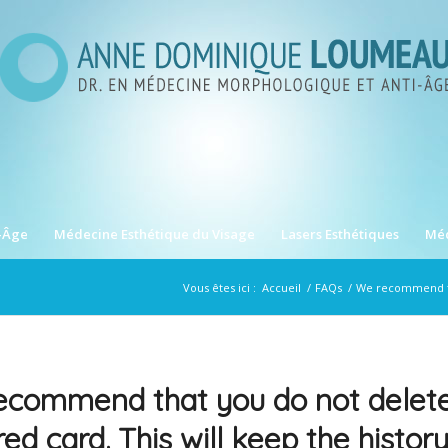
-Âge
Médecine Esthétique du Visage
Lasers Esthétiques
Méd
Vous êtes ici :
Accueil
/
FAQs
/
We recommend tha
ecommend that you do not delete
red card. This will keep the histor