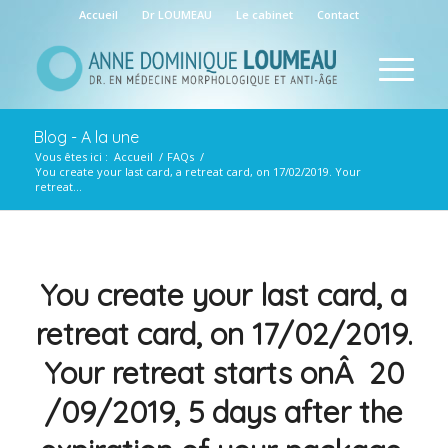
Accueil
Dr LOUMEAU
Le cabinet
Contact
Blog - A la une
Vous êtes ici :
Accueil
/
FAQs
/
You create your last card, a retreat card, on 17/02/2019. Your
retreat...
You create your last card, a
retreat card, on 17/02/2019.
Your retreat starts onÂ 20
/09/2019, 5 days after the