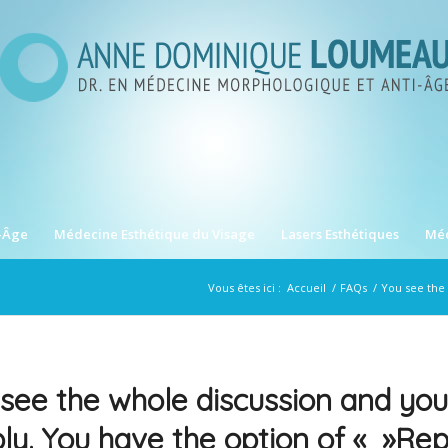
-Âge
Médecine Esthétique du Visage
Lasers Esthétiques
Méd
Vous êtes ici :
Accueil
/
FAQs
/
You see the 
see the whole discussion and yo
ply. You have the option of « »Rep