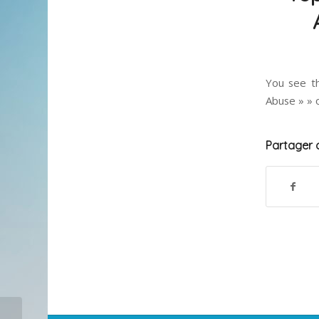
You see th
Abuse » » 
Partager c