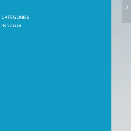
by
CATÉGORIES
Non classé