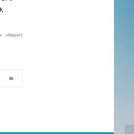
.
f « »Report