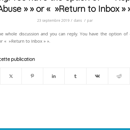
Abuse » » or « »Return to Inbox » »
/
/
23 septembre 2019
dans
par
e whole discussion and you can reply. You have the option o
or « »Return to Inbox » ».
ette publication