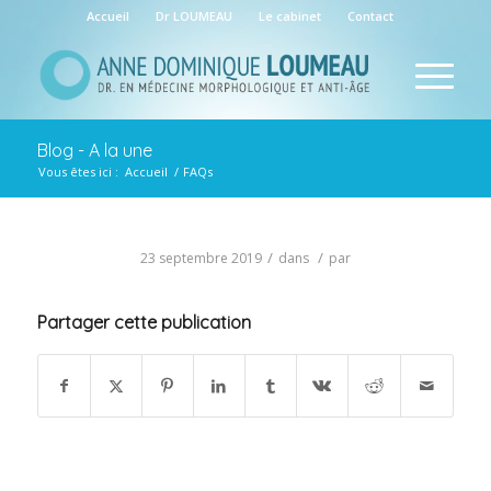
Accueil
Dr LOUMEAU
Le cabinet
Contact
Blog - A la une
Vous êtes ici :
Accueil
/
FAQs
/
/
23 septembre 2019
dans
par
Partager cette publication