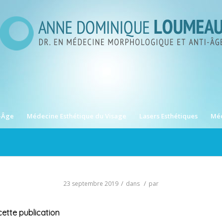
-Âge
Médecine Esthétique du Visage
Lasers Esthétiques
Méd
/
/
23 septembre 2019
dans
par
ette publication