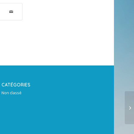
CATÉGORIES
Non classé
By