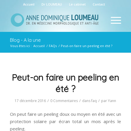
Accueil
Dr LOUMEAU
Le cabinet
Contact
Blog - A la une
Vous êtes ici :
Accueil
/
FAQs
/
Peut-on faire un peeling en été ?
Peut-on faire un peeling en
été ?
/
/
/
17 décembre 2016
0 Commentaires
dans
faq
par
Yann
On peut faire un peeling doux ou moyen en été avec un
protection solaire par écran total un mois après le
peeling.