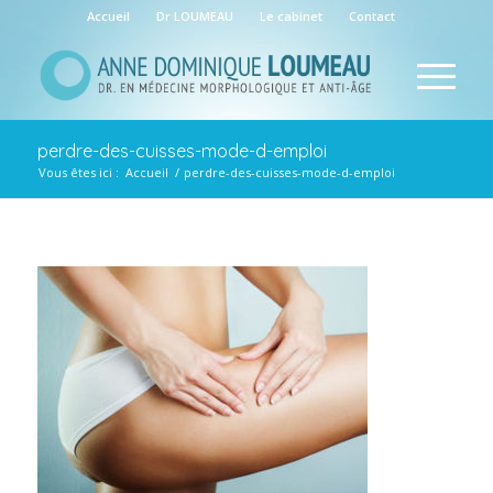
Accueil
Dr LOUMEAU
Le cabinet
Contact
perdre-des-cuisses-mode-d-emploi
Vous êtes ici :
Accueil
/
perdre-des-cuisses-mode-d-emploi