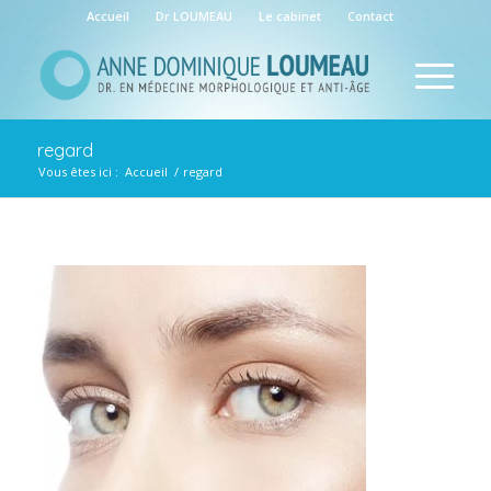
Accueil
Dr LOUMEAU
Le cabinet
Contact
regard
Vous êtes ici :
Accueil
/
regard