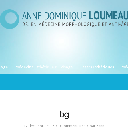
-Âge
Médecine Esthétique du Visage
Lasers Esthétiques
Méd
bg
/
/
12 décembre 2016
0 Commentaires
par
Yann