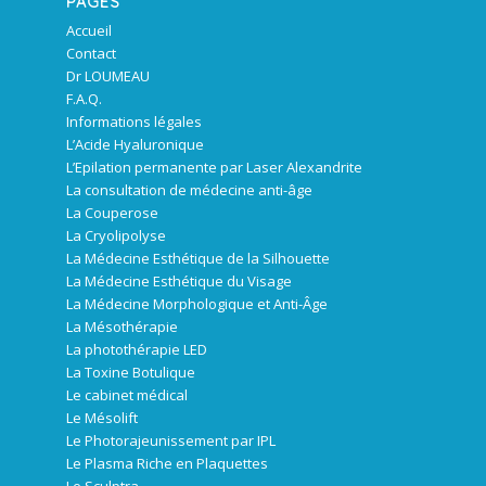
PAGES
Accueil
Contact
Dr LOUMEAU
F.A.Q.
Informations légales
L’Acide Hyaluronique
L’Epilation permanente par Laser Alexandrite
La consultation de médecine anti-âge
La Couperose
La Cryolipolyse
La Médecine Esthétique de la Silhouette
La Médecine Esthétique du Visage
La Médecine Morphologique et Anti-Âge
La Mésothérapie
La photothérapie LED
La Toxine Botulique
Le cabinet médical
Le Mésolift
Le Photorajeunissement par IPL
Le Plasma Riche en Plaquettes
Le Sculptra