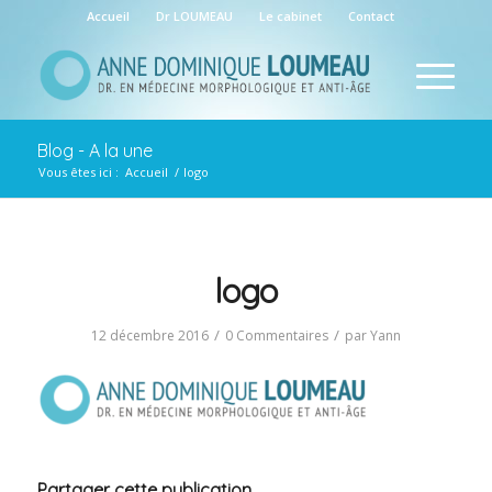
Accueil
Dr LOUMEAU
Le cabinet
Contact
Blog - A la une
Vous êtes ici :
Accueil
/
logo
logo
/
/
12 décembre 2016
0 Commentaires
par
Yann
Partager cette publication