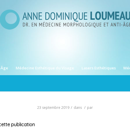
-Âge
Médecine Esthétique du Visage
Lasers Esthétiques
Méd
/
/
23 septembre 2019
dans
par
ette publication