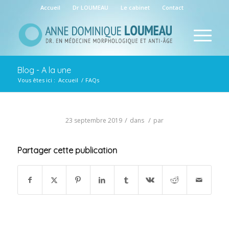
Accueil
Dr LOUMEAU
Le cabinet
Contact
Blog - A la une
Vous êtes ici :
Accueil
/
FAQs
/
/
23 septembre 2019
dans
par
Partager cette publication