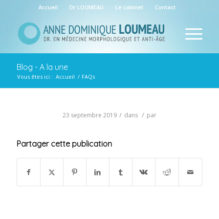
Accueil
Dr LOUMEAU
Le cabinet
Contact
Blog - A la une
Vous êtes ici :
Accueil
/
FAQs
/
/
23 septembre 2019
dans
par
Partager cette publication