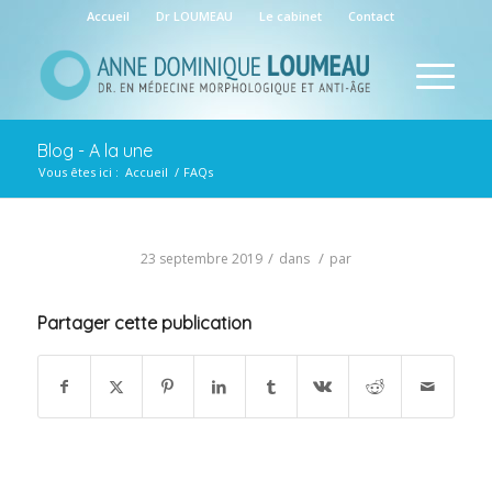
Accueil
Dr LOUMEAU
Le cabinet
Contact
Blog - A la une
Vous êtes ici :
Accueil
/
FAQs
/
/
23 septembre 2019
dans
par
Partager cette publication