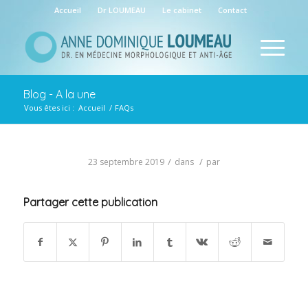
Accueil
Dr LOUMEAU
Le cabinet
Contact
Blog - A la une
Vous êtes ici :
Accueil
/
FAQs
/
/
23 septembre 2019
dans
par
Partager cette publication