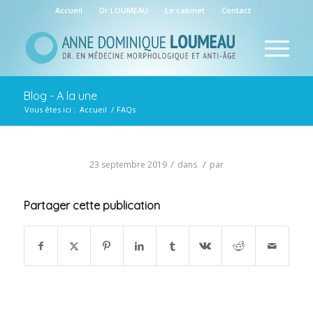
Accueil
Dr LOUMEAU
Le cabinet
Contact
Blog - A la une
Vous êtes ici :
Accueil
/
FAQs
/
/
23 septembre 2019
dans
par
Partager cette publication