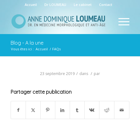
Accueil
Dr LOUMEAU
Le cabinet
Contact
Blog - A la une
Vous êtes ici :
Accueil
/
FAQs
/
/
23 septembre 2019
dans
par
Partager cette publication