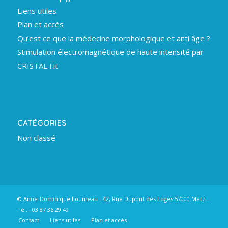
Liens utiles
Plan et accès
Qu’est ce que la médecine morphologique et anti âge ?
Stimulation électromagnétique de haute intensité par
CRISTAL Fit
CATÉGORIES
Non classé
© Anne-Dominique Loumeau - 42, Rue Dupont des Loges 57000 Metz -
Tél. : 03 87 36 29 49
Contact
Liens utiles
Plan et accès