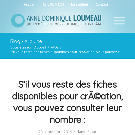
Accueil
Dr LOUMEAU
Le cabinet
Contact
Blog - A la une
Vous êtes ici :
Accueil
/
FAQs
/
S’il vous reste des fiches disponibles pour crÃ©ation, vous pouvez c...
S’il vous reste des fiches
disponibles pour crÃ©ation,
vous pouvez consulter leur
nombre :
/
/
23 septembre 2019
dans
par